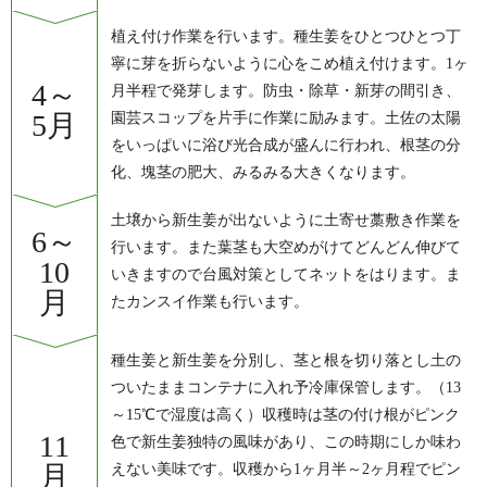
植え付け作業を行います。種生姜をひとつひとつ丁
寧に芽を折らないように心をこめ植え付けます。1ヶ
4～
月半程で発芽します。防虫・除草・新芽の間引き、
5月
園芸スコップを片手に作業に励みます。土佐の太陽
をいっぱいに浴び光合成が盛んに行われ、根茎の分
化、塊茎の肥大、みるみる大きくなります。
土壌から新生姜が出ないように土寄せ藁敷き作業を
6～
行います。また葉茎も大空めがけてどんどん伸びて
10
いきますので台風対策としてネットをはります。ま
月
たカンスイ作業も行います。
種生姜と新生姜を分別し、茎と根を切り落とし土の
ついたままコンテナに入れ予冷庫保管します。（13
～15℃で湿度は高く）収穫時は茎の付け根がピンク
11
色で新生姜独特の風味があり、この時期にしか味わ
月
えない美味です。収穫から1ヶ月半～2ヶ月程でピン